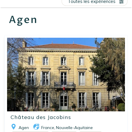
Toutes les expériences
EN
FR
ES
Agen
Château des Jacobins
Agen
France
Nouvelle-Aquitaine
,