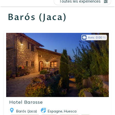
Toutes les expériences
EN
FR
ES
Barós (Jaca)
Avis:
0.00
Hotel Barosse
Barós (Jaca)
Espagne
Huesca
,