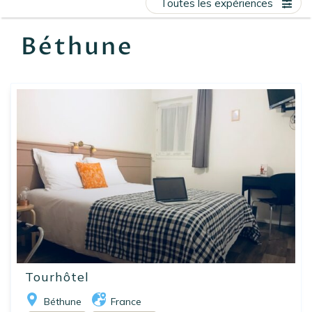
Toutes les expériences
EN
FR
ES
Béthune
Tourhôtel
Béthune
France