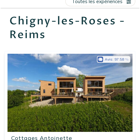
Toutes les expériences
EN
FR
ES
Chigny-les-Roses -
Reims
Avis:
97.58
Cottages Antoinette