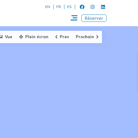
EN
FR
ES
Réserver
Vue
Plein écran
Prev
Prochain