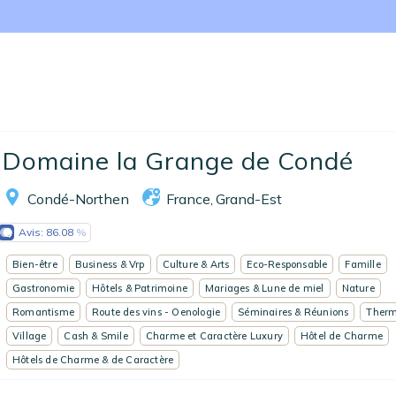
Nos collections
Notre programme de fidélité
Ecrivez-nous
EN
FR
ES
Domaine la Grange de Condé
Condé-Northen
France
Grand-Est
,
Avis:
86.08
Bien-être
Business & Vrp
Culture & Arts
Eco-Responsable
Famille
Gastronomie
Hôtels & Patrimoine
Mariages & Lune de miel
Nature
Romantisme
Route des vins - Oenologie
Séminaires & Réunions
Therm
Village
Cash & Smile
Charme et Caractère Luxury
Hôtel de Charme
Hôtels de Charme & de Caractère