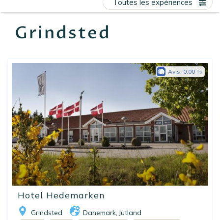
Toutes les expériences
EN
FR
ES
Grindsted
Avis:
0.00
Hotel Hedemarken
Grindsted
Danemark
Jutland
,