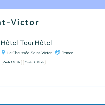
Nos collections
Notre programme de fidélité
nt-Victor
Ecrivez-nous
EN
FR
ES
Hôtel TourHôtel
La Chaussée-Saint-Victor
France
Cash & Smile
Contact Hôtels