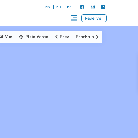
EN
FR
ES
Réserver
Vue
Plein écran
Prev
Prochain