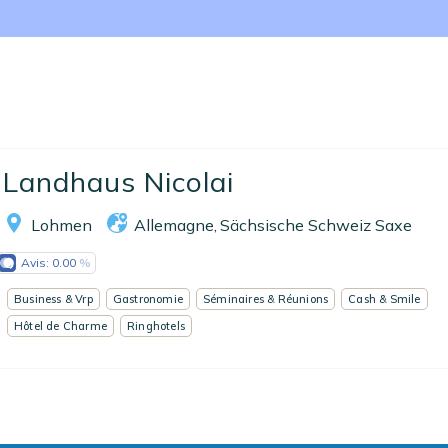
Nos collections
Notre programme de fidélité
Ecrivez-nous
EN
FR
ES
Landhaus Nicolai
Lohmen
Allemagne
Sächsische Schweiz Saxe
,
Avis:
0.00
Business & Vrp
Gastronomie
Séminaires & Réunions
Cash & Smile
Hôtel de Charme
Ringhotels