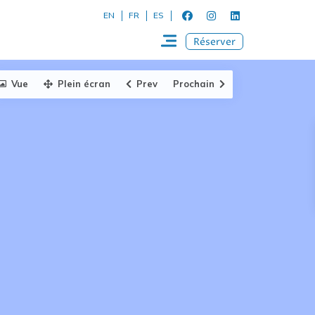
EN
FR
ES
Réserver
Vue
Plein écran
Prev
Prochain