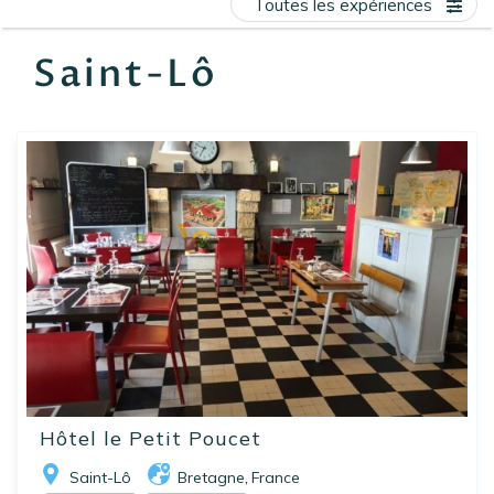
Toutes les expériences
EN
FR
ES
Saint-Lô
Hôtel le Petit Poucet
Saint-Lô
Bretagne
France
,