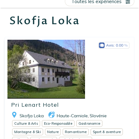
Toutes les expériences
EN
FR
ES
Skofja Loka
Avis:
0.00
Pri Lenart Hotel
Skofja Loka
Haute-Carniole
Slovénie
,
Culture & Arts
Eco-Responsable
Gastronomie
Montagne & Ski
Nature
Romantisme
Sport & aventure