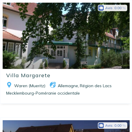
Avis:
0.00
Villa Margarete
Waren (Mueritz)
Allemagne
Région des Lacs
,
Mecklembourg-Poméranie occidentale
Avis:
0.00