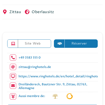
EN
FR
ES
Zittau
Oberlausitz
Site Web
Réserver
+49 3583 555 0
zittau@ringhotels.de
https://www.ringhotels.de/en/hotel_detail/ringhotel-dr
Dreiländereck, Bautzner Str. 9, Zittau, 02763,
Allemagne
Aussi membre de: