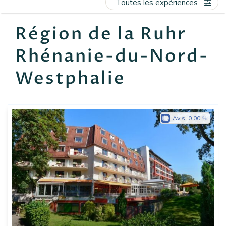
Toutes les expériences
EN
FR
ES
Région de la Ruhr
Rhénanie-du-Nord-
Westphalie
Avis:
0.00