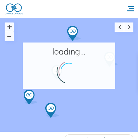
Accueil
loading...
Réserver un séjour
Nos adresses en France
Nos adresses dans le monde
Nos collections
Notre programme de fidélité
Ecrivez-nous