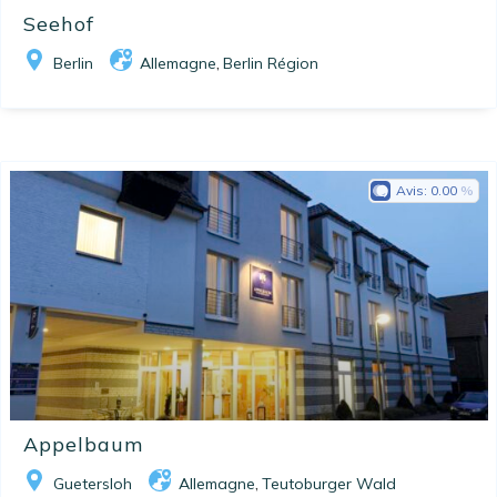
Seehof
Berlin
Allemagne
Berlin Région
,
Avis:
0.00
Appelbaum
Guetersloh
Allemagne
Teutoburger Wald
,