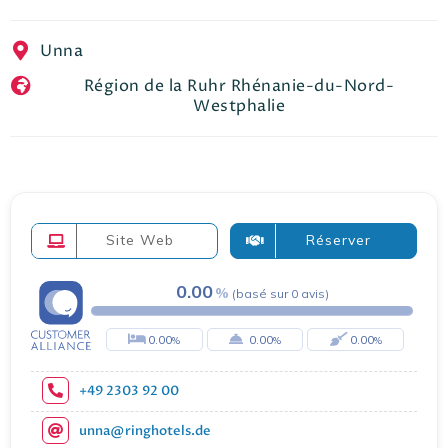
EN
FR
ES
Unna
Région de la Ruhr Rhénanie-du-Nord-
Westphalie
Site Web
Réserver
0.00
(
basé sur
0
avis
)
0.00
0.00
0.00
+49 2303 92 00
unna@ringhotels.de