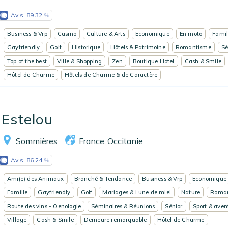
Avis:
89.32
Business & Vrp
Casino
Culture & Arts
Economique
En moto
Famil
Gayfriendly
Golf
Historique
Hôtels & Patrimoine
Romantisme
Sé
Top of the best
Ville & Shopping
Zen
Boutique Hotel
Cash & Smile
Hôtel de Charme
Hôtels de Charme & de Caractère
Estelou
Sommières
France
Occitanie
,
Avis:
86.24
Ami(e) des Animaux
Branché & Tendance
Business & Vrp
Economique
Famille
Gayfriendly
Golf
Mariages & Lune de miel
Nature
Roma
Route des vins - Oenologie
Séminaires & Réunions
Sénior
Sport & aven
Village
Cash & Smile
Demeure remarquable
Hôtel de Charme