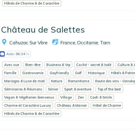
Hôtels de Charme & de Caractère
Château de Salettes
Cahuzac Sur Vère
France
Occitanie
Tarn
,
,
Avis:
86.34
Avec vue
Bien-être
Business & Vrp
Caché - secret & Isolé
Culture & 
Famille
Gastronomie
Gayfriendly
Golf
Historique
Hôtels & Patri
Mariages & Lune de miel
Nature
Romantisme
Route des vins - Oenolo
Séminaires & Réunions
Sénior
Sport & aventure
Top of the best
Vegan & Végétarien bienvenus
Village
Zen
Cash & Smile
Charme et Caractère Luxury
Château & Manoir
Hôtel de Charme
Hôtels de Charme & de Caractère