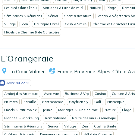
Les pieds dans l'eau
Mariages & Lune de miel
Nature
Plage
Romant
Séminaires & Réunions
Sénior
Sport & aventure
Vegan & Végétarien bi
Village
Zen
Boutique Hotel
Cash & Smile
Charme et Caractère Lux
Hôtels de Charme & de Caractère
L’Orangeraie
La Croix-Valmer
France
Provence-Alpes-Côte d'Az
,
Avis:
84.22
Ami(e) des Animaux
Avec vue
Business & Vrp
Casino
Culture & Arts
En moto
Famille
Gastronomie
Gayfriendly
Golf
Historique
Hôtels & Patrimoine
Jeune
Mariages & Lune de miel
Nature
Plage
Plongée & Snorkeling
Romantisme
Route des vins - Oenologie
Séminaires & Réunions
Sénior
Village
Zen
Cash & Smile
Château & Manoir
Demeure remarquable
Hôtel de Charme