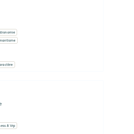
tronomie
mantisme
aractère
e
ess & Vrp