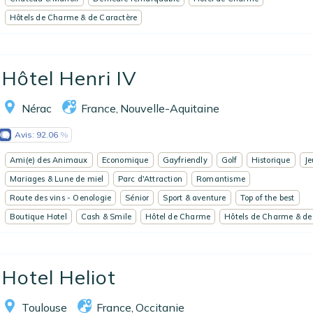
Hôtels de Charme & de Caractère
Hôtel Henri IV
Nérac
France
Nouvelle-Aquitaine
,
Avis:
92.06
Ami(e) des Animaux
Economique
Gayfriendly
Golf
Historique
J
Mariages & Lune de miel
Parc d'Attraction
Romantisme
Route des vins - Oenologie
Sénior
Sport & aventure
Top of the best
Boutique Hotel
Cash & Smile
Hôtel de Charme
Hôtels de Charme & de
Hotel Heliot
Toulouse
France
Occitanie
,