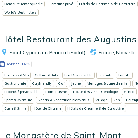
Demeure remarquable
Domaine privé
Hôtels de Charme & de Caractère
EN
FR
ES
World's Best Hotels
Hôtel Restaurant des Augustins
Saint Cyprien en Périgord (Sarlat)
France
Nouvelle-
,
Avis:
95.14
Business & Vrp
Culture & Arts
Eco-Responsable
En moto
Famille
Gastronomie
Gayfriendly
Golf
Jeune
Mariages & Lune de miel
N
Propriété privatisable
Romantisme
Route des vins - Oenologie
Sénior
Sport & aventure
Vegan & Végétarien bienvenus
Village
Zen
Boutiq
Cash & Smile
Hôtel de Charme
Hôtels de Charme & de Caractère
Le Monastère de Saint-Mont