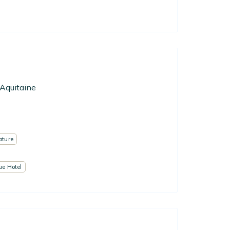
Aquitaine
ature
ue Hotel