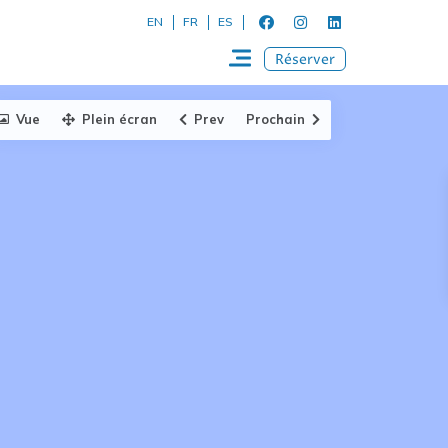
EN
FR
ES
Réserver
Vue
Plein écran
Prev
Prochain