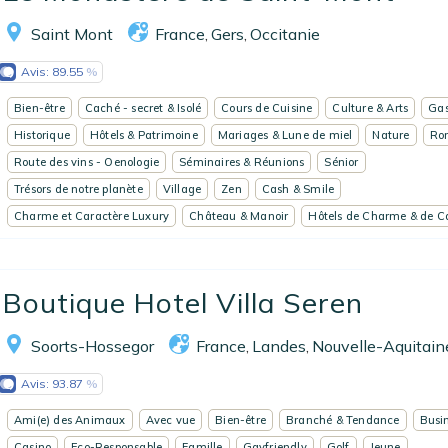
Saint Mont
France
Gers
Occitanie
,
,
Avis:
89.55
Bien-être
Caché - secret & Isolé
Cours de Cuisine
Culture & Arts
Gas
Historique
Hôtels & Patrimoine
Mariages & Lune de miel
Nature
Ro
Route des vins - Oenologie
Séminaires & Réunions
Sénior
Trésors de notre planète
Village
Zen
Cash & Smile
Charme et Caractère Luxury
Château & Manoir
Hôtels de Charme & de C
Boutique Hotel Villa Seren
Soorts-Hossegor
France
Landes
Nouvelle-Aquitain
,
,
Avis:
93.87
Ami(e) des Animaux
Avec vue
Bien-être
Branché & Tendance
Busin
Casino
Eco-Responsable
Famille
Gayfriendly
Golf
Jeune