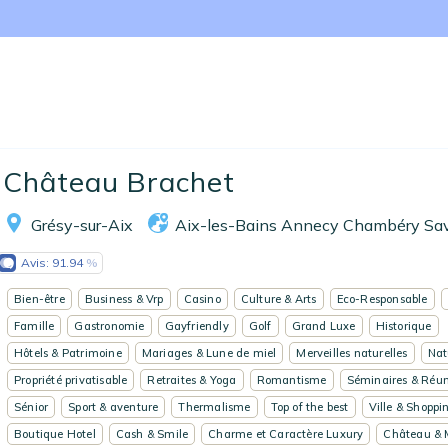
Accueil
Château Brachet
Réserver un séjour
Grésy-sur-Aix
Aix-les-Bains Annecy Chambéry Sa
Nos adresses en France
Avis:
91.94
Nos adresses dans le monde
Bien-être
Business & Vrp
Casino
Culture & Arts
Eco-Responsable
Nos collections
Famille
Gastronomie
Gayfriendly
Golf
Grand Luxe
Historique
Hôtels & Patrimoine
Mariages & Lune de miel
Merveilles naturelles
Nat
Notre programme de fidélité
Propriété privatisable
Retraites & Yoga
Romantisme
Séminaires & Réun
Sénior
Sport & aventure
Thermalisme
Top of the best
Ville & Shoppi
Ecrivez-nous
Boutique Hotel
Cash & Smile
Charme et Caractère Luxury
Château & 