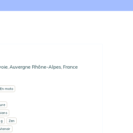
voie
Auvergne Rhône-Alpes
France
,
,
En moto
ure
ions
ng
Zen
Manoir