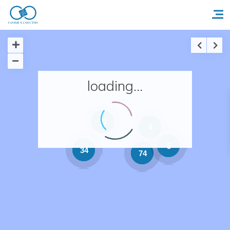
Accueil
loading...
Réserver un séjour
Nos adresses en France
77
4
Nos adresses dans le monde
5
34
74
Nos collections
Notre programme de fidélité
Ecrivez-nous