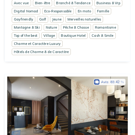
Avec vue
Bien-être
Branché & Tendance
Business & Vrp
Digital Nomad
Eco-Responsable
En moto
Famille
Gayfriendly
Golf
Jeune
Merveilles naturelles
Montagne & Ski
Nature
Pêche & Chasse
Romantisme
Top of the best
Village
Boutique Hotel
Cash & Smile
Charme et Caractère Luxury
Hôtels de Charme & de Caractère
Avis:
83.42