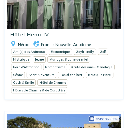
Hôtel Henri IV
Nérac
France
Nouvelle-Aquitaine
,
Ami(e) des Animaux
Economique
Gayfriendly
Golf
Historique
Jeune
Mariages & Lune de miel
Parc d'Attraction
Romantisme
Route des vins - Oenologie
Sénior
Sport & aventure
Top of the best
Boutique Hotel
Cash & Smile
Hôtel de Charme
Hôtels de Charme & de Caractère
Avis:
86.20