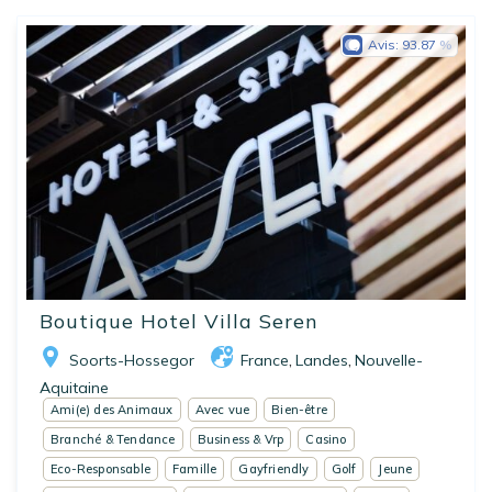
Avis:
93.87
Boutique Hotel Villa Seren
Soorts-Hossegor
France
Landes
Nouvelle-
,
,
Aquitaine
Ami(e) des Animaux
Avec vue
Bien-être
Branché & Tendance
Business & Vrp
Casino
Eco-Responsable
Famille
Gayfriendly
Golf
Jeune