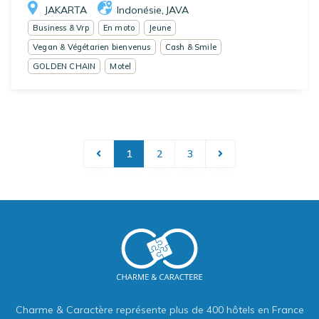
JAKARTA
Indonésie
JAVA
,
Business & Vrp
En moto
Jeune
Vegan & Végétarien bienvenus
Cash & Smile
GOLDEN CHAIN
Motel
1
2
3
Charme & Caractère représente plus de 400 hôtels en France