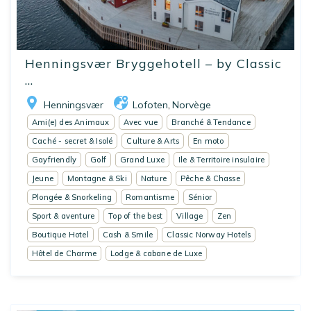
Henningsvær Bryggehotell – by Classic
...
Henningsvær
Lofoten
Norvège
,
Ami(e) des Animaux
Avec vue
Branché & Tendance
Caché - secret & Isolé
Culture & Arts
En moto
Gayfriendly
Golf
Grand Luxe
Ile & Territoire insulaire
Jeune
Montagne & Ski
Nature
Pêche & Chasse
Plongée & Snorkeling
Romantisme
Sénior
Sport & aventure
Top of the best
Village
Zen
Boutique Hotel
Cash & Smile
Classic Norway Hotels
Hôtel de Charme
Lodge & cabane de Luxe