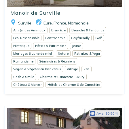
Manoir de Surville
Surville
Eure
France
Normandie
,
,
Ami(e) des Animaux
Bien-être
Branché & Tendance
Eco-Responsable
Gastronomie
Gayfriendly
Golf
Historique
Hôtels & Patrimoine
Jeune
Mariages & Lune de miel
Nature
Retraites & Yoga
Romantisme
Séminaires & Réunions
Vegan & Végétarien bienvenus
Village
Zen
Cash & Smile
Charme et Caractère Luxury
Château & Manoir
Hôtels de Charme & de Caractère
Avis:
90.80