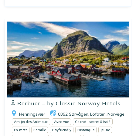
Å Rorbuer – by Classic Norway Hotels
Henningsvær
8392 Sørvågen
Lofoten
Norvège
,
,
Ami(e) des Animaux
Avec vue
Caché - secret & Isolé
En moto
Famille
Gayfriendly
Historique
Jeune