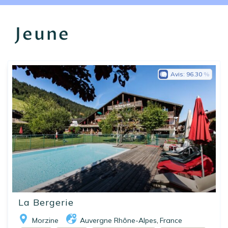
EN
FR
ES
Jeune
Avis:
96.30
La Bergerie
Morzine
Auvergne Rhône-Alpes
France
,