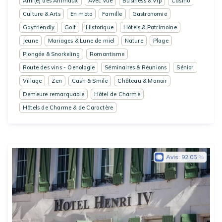
Ami(e) des Animaux
Avec vue
Business & Vrp
Casino
Culture & Arts
En moto
Famille
Gastronomie
Gayfriendly
Golf
Historique
Hôtels & Patrimoine
Jeune
Mariages & Lune de miel
Nature
Plage
Plongée & Snorkeling
Romantisme
Route des vins - Oenologie
Séminaires & Réunions
Sénior
Village
Zen
Cash & Smile
Château & Manoir
Demeure remarquable
Hôtel de Charme
Hôtels de Charme & de Caractère
Avis:
92.05