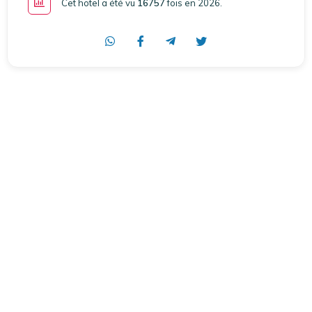
Cet hotel a été vu
16757
fois en 2026
.