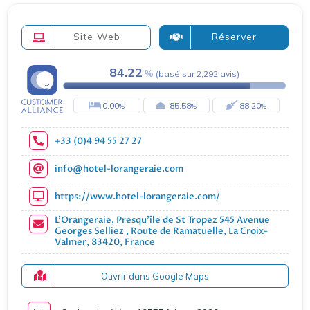
Site Web
Réserver
84.22
(
basé sur
2,292
avis
)
0.00
85.58
88.20
+33 (0)4 94 55 27 27
info@hotel-lorangeraie.com
https://www.hotel-lorangeraie.com/
L'Orangeraie, Presqu'île de St Tropez 545 Avenue
Georges Selliez , Route de Ramatuelle, La Croix-
Valmer, 83420, France
Ouvrir dans Google Maps