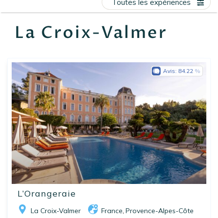
Toutes les expériences
EN
FR
ES
La Croix-Valmer
Avis:
84.22
L’Orangeraie
La Croix-Valmer
France
Provence-Alpes-Côte
,