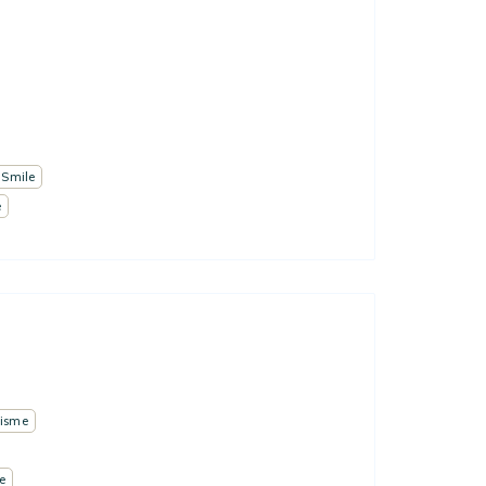
 Smile
e
isme
e