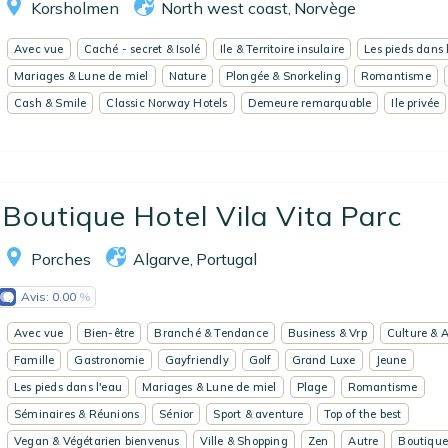
Korsholmen
North west coast
Norvège
,
Avec vue
Caché - secret & Isolé
Ile & Territoire insulaire
Les pieds dans 
Mariages & Lune de miel
Nature
Plongée & Snorkeling
Romantisme
Cash & Smile
Classic Norway Hotels
Demeure remarquable
Ile privée
Boutique Hotel Vila Vita Parc
Porches
Algarve
Portugal
,
Avis:
0.00
Avec vue
Bien-être
Branché & Tendance
Business & Vrp
Culture & A
Famille
Gastronomie
Gayfriendly
Golf
Grand Luxe
Jeune
Les pieds dans l'eau
Mariages & Lune de miel
Plage
Romantisme
Séminaires & Réunions
Sénior
Sport & aventure
Top of the best
Vegan & Végétarien bienvenus
Ville & Shopping
Zen
Autre
Boutique