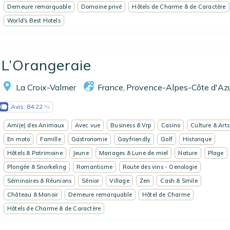
Demeure remarquable
Domaine privé
Hôtels de Charme & de Caractère
EN
FR
ES
World's Best Hotels
L’Orangeraie
La Croix-Valmer
France
Provence-Alpes-Côte d'Az
,
Avis:
84.22
Ami(e) des Animaux
Avec vue
Business & Vrp
Casino
Culture & Arts
En moto
Famille
Gastronomie
Gayfriendly
Golf
Historique
Hôtels & Patrimoine
Jeune
Mariages & Lune de miel
Nature
Plage
Plongée & Snorkeling
Romantisme
Route des vins - Oenologie
Séminaires & Réunions
Sénior
Village
Zen
Cash & Smile
Château & Manoir
Demeure remarquable
Hôtel de Charme
Hôtels de Charme & de Caractère