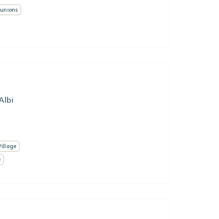
éunions
Albi
Village
é