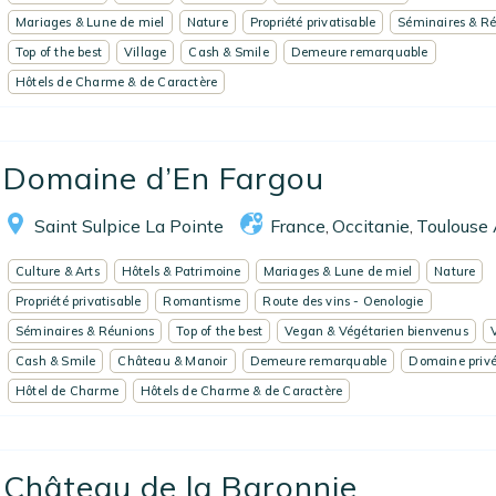
Mariages & Lune de miel
Nature
Propriété privatisable
Séminaires & R
Top of the best
Village
Cash & Smile
Demeure remarquable
Hôtels de Charme & de Caractère
Domaine d’En Fargou
Saint Sulpice La Pointe
France
Occitanie
Toulouse 
,
,
Culture & Arts
Hôtels & Patrimoine
Mariages & Lune de miel
Nature
Propriété privatisable
Romantisme
Route des vins - Oenologie
Séminaires & Réunions
Top of the best
Vegan & Végétarien bienvenus
Cash & Smile
Château & Manoir
Demeure remarquable
Domaine priv
Hôtel de Charme
Hôtels de Charme & de Caractère
Château de la Baronnie