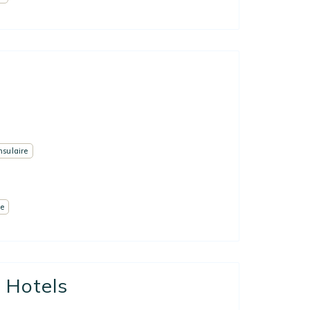
insulaire
e
 Hotels