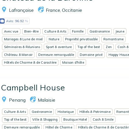
Lafrançaise
France
Occitanie
,
Avis:
96.92
Avec vue
Bien-être
Culture & Arts
Famille
Gastronomie
Jeune
Mariages & Lune de miel
Nature
Propriété privatisable
Romantisme
Séminaires & Réunions
Sport & aventure
Top of the best
Zen
Cash &
Château & Manoir
Demeure remarquable
Domaine privé
Happy Hous
Hôtels de Charme & de Caractère
Maison d'hôte
Campbell House
Penang
Malaisie
Culture & Arts
Gastronomie
Historique
Hôtels & Patrimoine
Romant
Top of the best
Ville & Shopping
Boutique Hotel
Cash & Smile
Demeure remarquable
Hôtel de Charme
Hôtels de Charme & de Caractèr