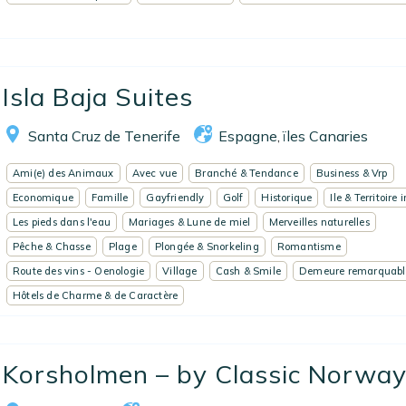
Isla Baja Suites
Santa Cruz de Tenerife
Espagne
ïles Canaries
,
Ami(e) des Animaux
Avec vue
Branché & Tendance
Business & Vrp
Economique
Famille
Gayfriendly
Golf
Historique
Ile & Territoire 
Les pieds dans l'eau
Mariages & Lune de miel
Merveilles naturelles
Pêche & Chasse
Plage
Plongée & Snorkeling
Romantisme
Route des vins - Oenologie
Village
Cash & Smile
Demeure remarquabl
Hôtels de Charme & de Caractère
Korsholmen – by Classic Norway