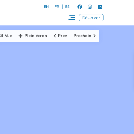
EN
FR
ES
Réserver
Vue
Plein écran
Prev
Prochain