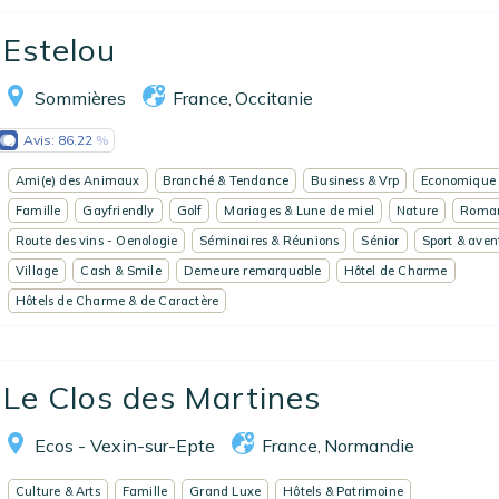
Estelou
Sommières
France
Occitanie
,
Avis:
86.22
Ami(e) des Animaux
Branché & Tendance
Business & Vrp
Economique
Famille
Gayfriendly
Golf
Mariages & Lune de miel
Nature
Roma
Route des vins - Oenologie
Séminaires & Réunions
Sénior
Sport & aven
Village
Cash & Smile
Demeure remarquable
Hôtel de Charme
Hôtels de Charme & de Caractère
Le Clos des Martines
Ecos - Vexin-sur-Epte
France
Normandie
,
Culture & Arts
Famille
Grand Luxe
Hôtels & Patrimoine