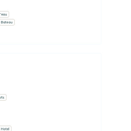
l'eau
Bateau
rts
 Hotel