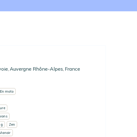
voie
Auvergne Rhône-Alpes
France
,
,
En moto
ure
ions
ng
Zen
Manoir