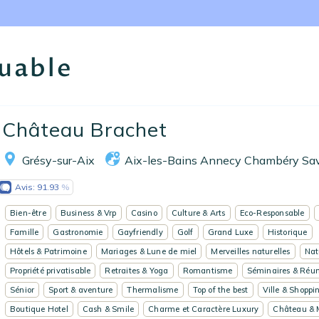
uable
Accueil
Château Brachet
Réserver un séjour
Grésy-sur-Aix
Aix-les-Bains Annecy Chambéry Sa
Nos adresses en France
Avis:
91.93
Nos adresses dans le monde
Bien-être
Business & Vrp
Casino
Culture & Arts
Eco-Responsable
Nos collections
Famille
Gastronomie
Gayfriendly
Golf
Grand Luxe
Historique
Hôtels & Patrimoine
Mariages & Lune de miel
Merveilles naturelles
Nat
Notre programme de fidélité
Propriété privatisable
Retraites & Yoga
Romantisme
Séminaires & Réun
Sénior
Sport & aventure
Thermalisme
Top of the best
Ville & Shoppi
Ecrivez-nous
Boutique Hotel
Cash & Smile
Charme et Caractère Luxury
Château & 