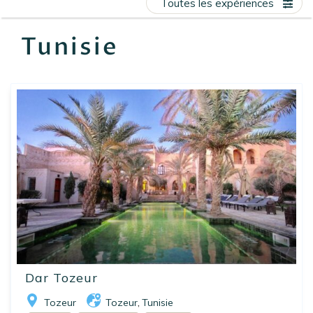
Toutes les expériences
EN
FR
ES
Tunisie
Dar Tozeur
Tozeur
Tozeur
Tunisie
,