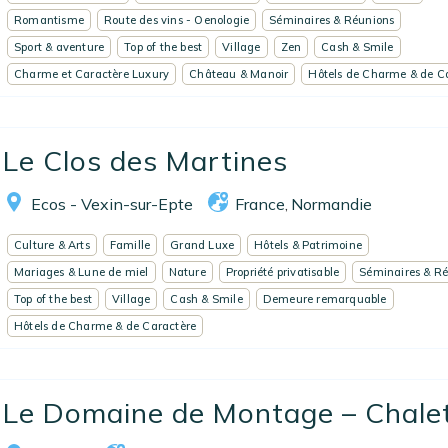
Romantisme
Route des vins - Oenologie
Séminaires & Réunions
Sport & aventure
Top of the best
Village
Zen
Cash & Smile
Charme et Caractère Luxury
Château & Manoir
Hôtels de Charme & de C
Le Clos des Martines
Ecos - Vexin-sur-Epte
France
Normandie
,
Culture & Arts
Famille
Grand Luxe
Hôtels & Patrimoine
Mariages & Lune de miel
Nature
Propriété privatisable
Séminaires & R
Top of the best
Village
Cash & Smile
Demeure remarquable
Hôtels de Charme & de Caractère
Le Domaine de Montage – Chalet 