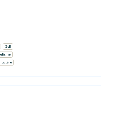
Golf
alisme
ractère