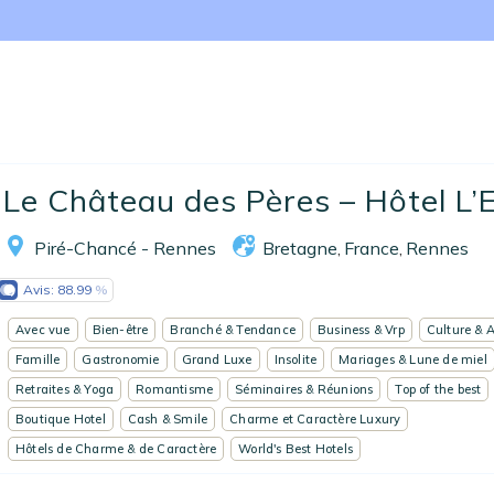
Accueil
Le Château des Pères – Hôtel L’E.
Réserver un séjour
Piré-Chancé - Rennes
Bretagne
France
Rennes
,
,
Nos adresses en France
Avis:
88.99
Nos adresses dans le monde
Avec vue
Bien-être
Branché & Tendance
Business & Vrp
Culture & A
Nos collections
Famille
Gastronomie
Grand Luxe
Insolite
Mariages & Lune de miel
Retraites & Yoga
Romantisme
Séminaires & Réunions
Top of the best
Notre programme de fidélité
Boutique Hotel
Cash & Smile
Charme et Caractère Luxury
Hôtels de Charme & de Caractère
World's Best Hotels
Ecrivez-nous