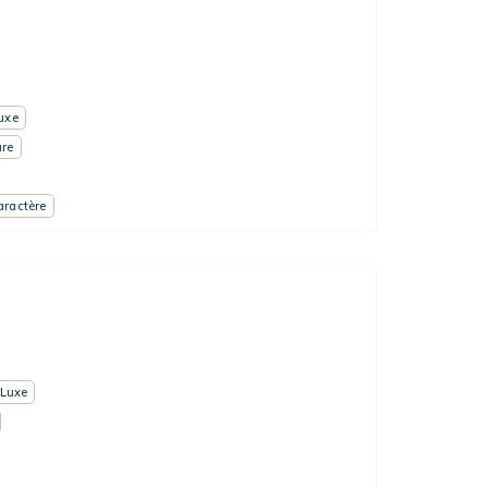
uxe
ure
aractère
Luxe