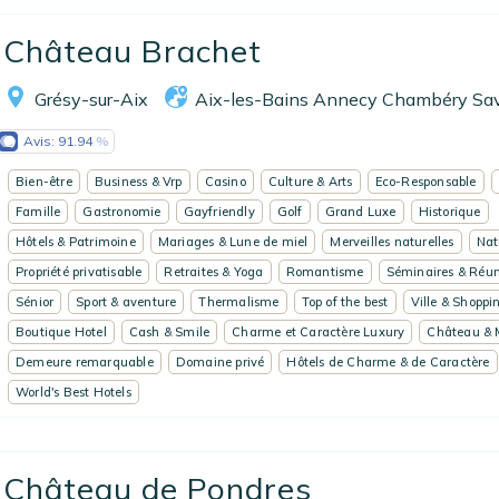
EN
FR
ES
Château Brachet
Grésy-sur-Aix
Aix-les-Bains Annecy Chambéry Sa
Avis:
91.94
Bien-être
Business & Vrp
Casino
Culture & Arts
Eco-Responsable
Famille
Gastronomie
Gayfriendly
Golf
Grand Luxe
Historique
Hôtels & Patrimoine
Mariages & Lune de miel
Merveilles naturelles
Nat
Propriété privatisable
Retraites & Yoga
Romantisme
Séminaires & Réun
Sénior
Sport & aventure
Thermalisme
Top of the best
Ville & Shoppi
Boutique Hotel
Cash & Smile
Charme et Caractère Luxury
Château & 
Demeure remarquable
Domaine privé
Hôtels de Charme & de Caractère
World's Best Hotels
Château de Pondres