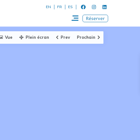
EN
FR
ES
Réserver
Vue
Plein écran
Prev
Prochain