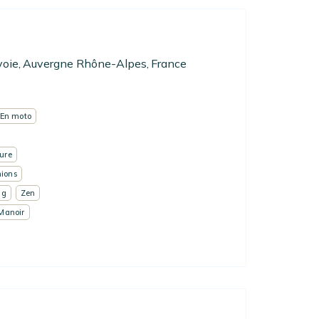
voie
Auvergne Rhône-Alpes
France
,
,
En moto
ure
ions
ng
Zen
Manoir