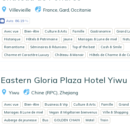
Villevieille
France
Gard
Occitanie
,
,
Avis:
86.19
Avec vue
Bien-être
Culture & Arts
Famille
Gastronomie
Grand L
Historique
Hôtels & Patrimoine
Jeune
Mariages & Lune de miel
Nat
Romantisme
Séminaires & Réunions
Top of the best
Cash & Smile
Charme et Caractère Luxury
Château & Manoir
Hôtels de Charme & de C
Eastern Gloria Plaza Hotel Yiwu
Yiwu
Chine (RPC)
Zhejiang
,
Avec vue
Bien-être
Business & Vrp
Culture & Arts
Famille
Grand 
Mariages & Lune de miel
Vegan & Végétarien bienvenus
Ville & Shopping
Auberge de jeunesse
Bus
GOLDEN CHAIN
Motel
Train