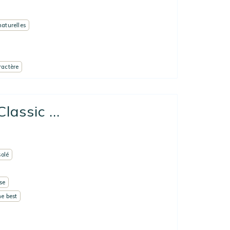
naturelles
ractère
assic ...
solé
se
he best