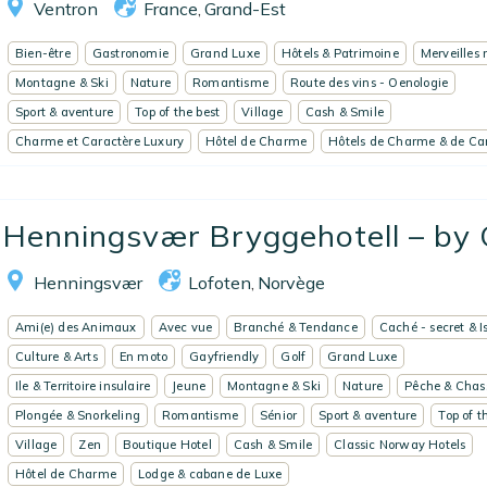
Ventron
France
Grand-Est
,
Bien-être
Gastronomie
Grand Luxe
Hôtels & Patrimoine
Merveilles 
Montagne & Ski
Nature
Romantisme
Route des vins - Oenologie
Sport & aventure
Top of the best
Village
Cash & Smile
Charme et Caractère Luxury
Hôtel de Charme
Hôtels de Charme & de Ca
Henningsvær Bryggehotell – by Cl
Henningsvær
Lofoten
Norvège
,
Ami(e) des Animaux
Avec vue
Branché & Tendance
Caché - secret & I
Culture & Arts
En moto
Gayfriendly
Golf
Grand Luxe
Ile & Territoire insulaire
Jeune
Montagne & Ski
Nature
Pêche & Chas
Plongée & Snorkeling
Romantisme
Sénior
Sport & aventure
Top of t
Village
Zen
Boutique Hotel
Cash & Smile
Classic Norway Hotels
Hôtel de Charme
Lodge & cabane de Luxe