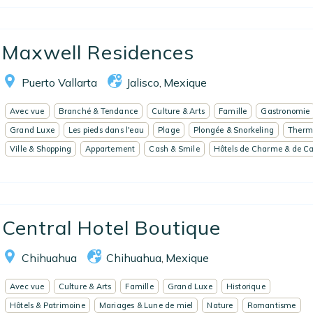
Maxwell Residences
Puerto Vallarta
Jalisco
Mexique
,
Avec vue
Branché & Tendance
Culture & Arts
Famille
Gastronomie
Grand Luxe
Les pieds dans l'eau
Plage
Plongée & Snorkeling
Therm
Ville & Shopping
Appartement
Cash & Smile
Hôtels de Charme & de Ca
Central Hotel Boutique
Chihuahua
Chihuahua
Mexique
,
Avec vue
Culture & Arts
Famille
Grand Luxe
Historique
Hôtels & Patrimoine
Mariages & Lune de miel
Nature
Romantisme