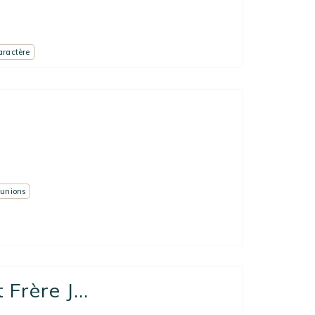
aractère
éunions
Frère J...