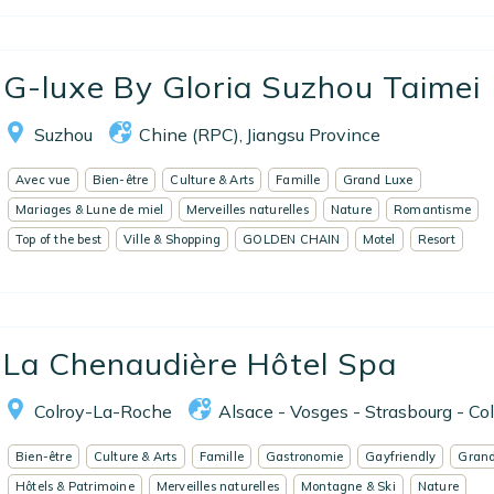
G-luxe By Gloria Suzhou Taimei
Suzhou
Chine (RPC)
Jiangsu Province
,
Avec vue
Bien-être
Culture & Arts
Famille
Grand Luxe
Mariages & Lune de miel
Merveilles naturelles
Nature
Romantisme
Top of the best
Ville & Shopping
GOLDEN CHAIN
Motel
Resort
La Chenaudière Hôtel Spa
Colroy-La-Roche
Alsace - Vosges - Strasbourg - Co
Bien-être
Culture & Arts
Famille
Gastronomie
Gayfriendly
Grand
Hôtels & Patrimoine
Merveilles naturelles
Montagne & Ski
Nature