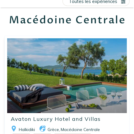
Toutes les expériences
EN
FR
ES
Macédoine Centrale
Avaton Luxury Hotel and Villas
Halkidiki
Grèce
Macédoine Centrale
,