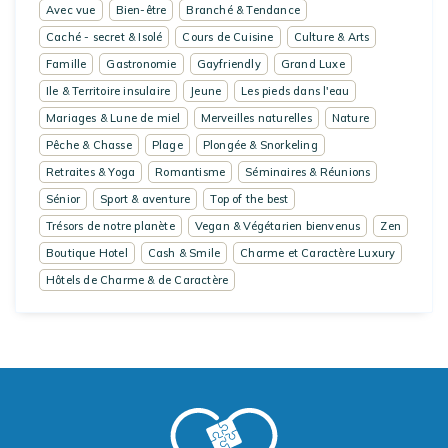
Avec vue
Bien-être
Branché & Tendance
Caché - secret & Isolé
Cours de Cuisine
Culture & Arts
Famille
Gastronomie
Gayfriendly
Grand Luxe
Ile & Territoire insulaire
Jeune
Les pieds dans l'eau
Mariages & Lune de miel
Merveilles naturelles
Nature
Pêche & Chasse
Plage
Plongée & Snorkeling
Retraites & Yoga
Romantisme
Séminaires & Réunions
Sénior
Sport & aventure
Top of the best
Trésors de notre planète
Vegan & Végétarien bienvenus
Zen
Boutique Hotel
Cash & Smile
Charme et Caractère Luxury
Hôtels de Charme & de Caractère