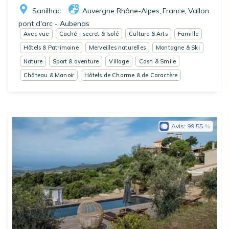
Sanilhac
Auvergne Rhône-Alpes
France
Vallon
,
,
pont d'arc - Aubenas
Avec vue
Caché - secret & Isolé
Culture & Arts
Famille
Hôtels & Patrimoine
Merveilles naturelles
Montagne & Ski
Nature
Sport & aventure
Village
Cash & Smile
Château & Manoir
Hôtels de Charme & de Caractère
Avis:
99.55