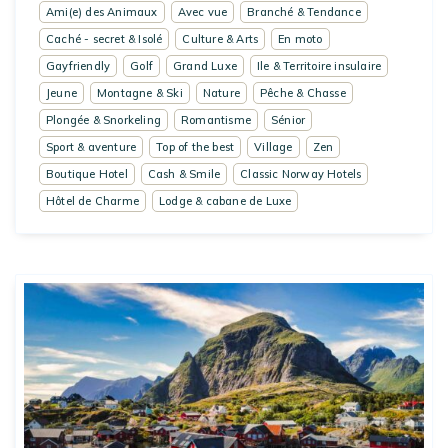
Ami(e) des Animaux
Avec vue
Branché & Tendance
Caché - secret & Isolé
Culture & Arts
En moto
Gayfriendly
Golf
Grand Luxe
Ile & Territoire insulaire
Jeune
Montagne & Ski
Nature
Pêche & Chasse
Plongée & Snorkeling
Romantisme
Sénior
Sport & aventure
Top of the best
Village
Zen
Boutique Hotel
Cash & Smile
Classic Norway Hotels
Hôtel de Charme
Lodge & cabane de Luxe