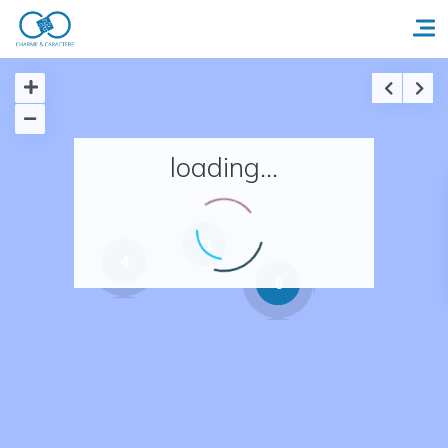
Accueil
loading...
Réserver un séjour
Nos adresses en France
41
4
Nos adresses dans le monde
6
Nos collections
Notre programme de fidélité
Ecrivez-nous