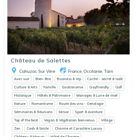
Château de Salettes
Cahuzac Sur Vère
France
Occitanie
Tarn
,
,
Avec vue
Bien-être
Business & Vrp
Caché - secret & Isolé
Culture & Arts
Famille
Gastronomie
Gayfriendly
Golf
Historique
Hôtels & Patrimoine
Mariages & Lune de miel
Nature
Romantisme
Route des vins - Oenologie
Séminaires & Réunions
Sénior
Sport & aventure
Top of the best
Vegan & Végétarien bienvenus
Village
Zen
Cash & Smile
Charme et Caractère Luxury
Château & Manoir
Hôtel de Charme