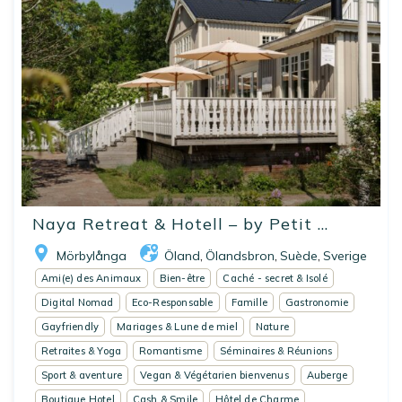
Naya Retreat & Hotell – by Petit ...
Mörbylånga
Öland
Ölandsbron
Suède
Sverige
,
,
,
Ami(e) des Animaux
Bien-être
Caché - secret & Isolé
Digital Nomad
Eco-Responsable
Famille
Gastronomie
Gayfriendly
Mariages & Lune de miel
Nature
Retraites & Yoga
Romantisme
Séminaires & Réunions
Sport & aventure
Vegan & Végétarien bienvenus
Auberge
Boutique Hotel
Cash & Smile
Hôtel de Charme