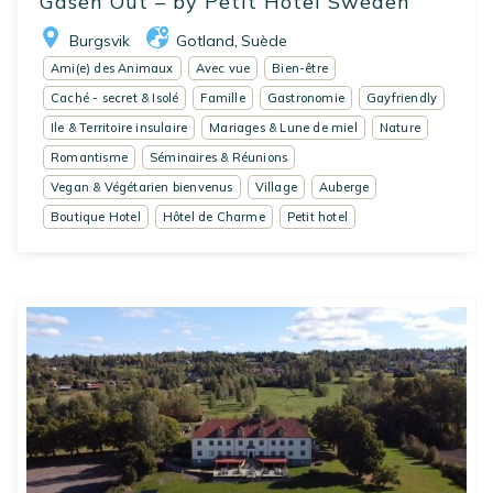
Gåsen Out – by Petit Hotel Sweden
Burgsvik
Gotland
Suède
,
Ami(e) des Animaux
Avec vue
Bien-être
Caché - secret & Isolé
Famille
Gastronomie
Gayfriendly
Ile & Territoire insulaire
Mariages & Lune de miel
Nature
Romantisme
Séminaires & Réunions
Vegan & Végétarien bienvenus
Village
Auberge
Boutique Hotel
Hôtel de Charme
Petit hotel