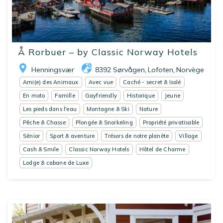
Å Rorbuer – by Classic Norway Hotels
Henningsvær
8392 Sørvågen
Lofoten
Norvège
,
,
Ami(e) des Animaux
Avec vue
Caché - secret & Isolé
En moto
Famille
Gayfriendly
Historique
Jeune
Les pieds dans l'eau
Montagne & Ski
Nature
Pêche & Chasse
Plongée & Snorkeling
Propriété privatisable
Sénior
Sport & aventure
Trésors de notre planète
Village
Cash & Smile
Classic Norway Hotels
Hôtel de Charme
Lodge & cabane de Luxe