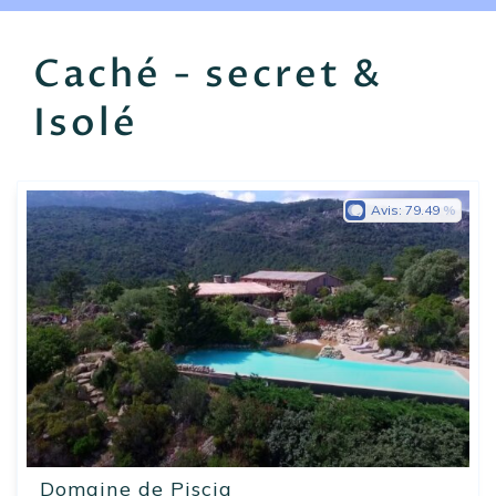
EN
FR
ES
Caché - secret &
Isolé
Avis:
79.49
Domaine de Piscia