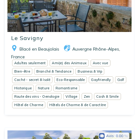
Le Savigny
Blacé en Beaujolais
Auvergne Rhône-Alpes
,
France
Adultes seulement
Ami(e) des Animaux
Avec vue
Bien-être
Branché & Tendance
Business & Vrp
Caché - secret & Isolé
Eco-Responsable
Gayfriendly
Golf
Historique
Nature
Romantisme
Route des vins - Oenologie
Village
Zen
Cash & Smile
Hôtel de Charme
Hôtels de Charme & de Caractère
Avis:
0.00