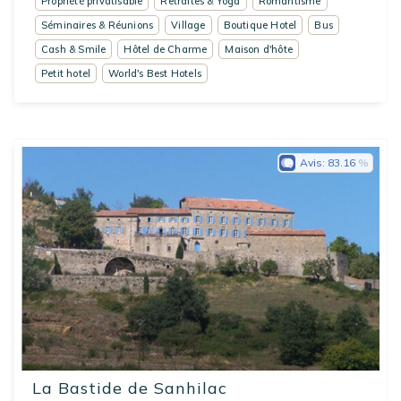
Propriété privatisable
Retraites & Yoga
Romantisme
Séminaires & Réunions
Village
Boutique Hotel
Bus
Cash & Smile
Hôtel de Charme
Maison d'hôte
Petit hotel
World's Best Hotels
Avis:
83.16
La Bastide de Sanhilac