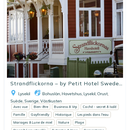
Strandflickorna – by Petit Hotel Swede...
Lysekil
Bohuslän
Havetshus
Lysekil
Orust
,
,
,
,
Suède
Sverige
Västkusten
,
,
Avec vue
Bien-être
Business & Vrp
Caché - secret & Isolé
Famille
Gayfriendly
Historique
Les pieds dans l'eau
Mariages & Lune de miel
Nature
Plage