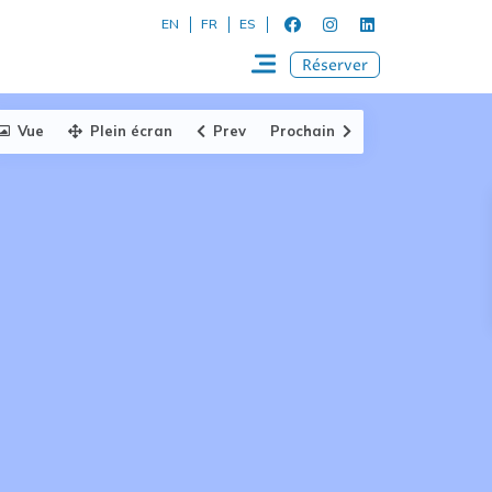
EN
FR
ES
Réserver
Vue
Plein écran
Prev
Prochain