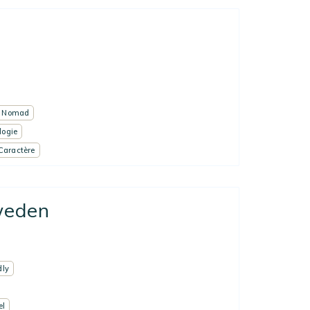
l Nomad
logie
Caractère
Sweden
dly
el