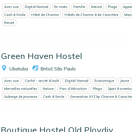
Avec vue
Digital Nomad
En moto
Famille
Nature
Plage
Appar
Cash & Smile
Hôtel de Charme
Hôtels de Charme & de Caractère
Mais
Resort
Green Haven Hostel
Ubatuba
Brésil
São Paulo
,
Avec vue
Caché - secret & Isolé
Digital Nomad
Economique
Jeune
Merveilles naturelles
Nature
Parc d'Attraction
Plage
Sport & aventu
Auberge de jeunesse
Cash & Smile
Generation XYZ by Charme & Caracte
Boutique Hostel Old Plovdiv