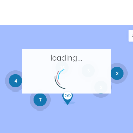
loading...
16
3
2
4
3
7