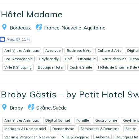
EN
FR
ES
Hôtel Madame
Bordeaux
France
Nouvelle-Aquitaine
,
Avis:
87.11
Ami(e) des Animaux
Avec vue
Business & Vrp
Culture & Arts
Digita
Eco-Responsable
Gayfriendly
Golf
Historique
Route des vins - Oeno
Ville & Shopping
Boutique Hotel
Cash & Smile
Hôtels de Charme & de 
Broby Gästis – by Petit Hotel 
Broby
Skåne
Suède
,
Ami(e) des Animaux
Digital Nomad
Famille
Gastronomie
Gayfrien
Mariages & Lune de miel
Romantisme
Séminaires & Réunions
Sénior
Vegan & Végétarien bienvenus
Ville & Shopping
Auberge
Boutique Hot