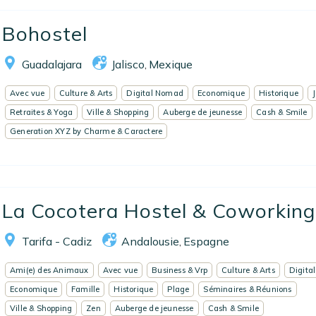
Bohostel
Guadalajara
Jalisco
Mexique
,
Avec vue
Culture & Arts
Digital Nomad
Economique
Historique
Retraites & Yoga
Ville & Shopping
Auberge de jeunesse
Cash & Smile
Generation XYZ by Charme & Caractere
La Cocotera Hostel & Coworking
Tarifa - Cadiz
Andalousie
Espagne
,
Ami(e) des Animaux
Avec vue
Business & Vrp
Culture & Arts
Digita
Economique
Famille
Historique
Plage
Séminaires & Réunions
Ville & Shopping
Zen
Auberge de jeunesse
Cash & Smile