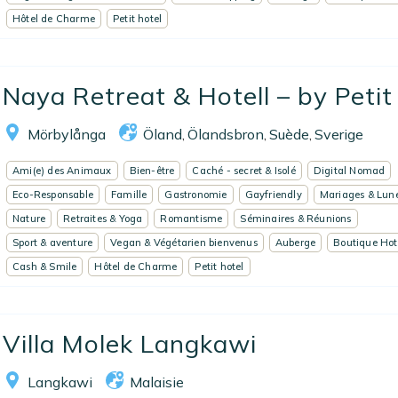
Hôtel de Charme
Petit hotel
Naya Retreat & Hotell – by Petit .
Mörbylånga
Öland
Ölandsbron
Suède
Sverige
,
,
,
Ami(e) des Animaux
Bien-être
Caché - secret & Isolé
Digital Nomad
Eco-Responsable
Famille
Gastronomie
Gayfriendly
Mariages & Lune
Nature
Retraites & Yoga
Romantisme
Séminaires & Réunions
Sport & aventure
Vegan & Végétarien bienvenus
Auberge
Boutique Hot
Cash & Smile
Hôtel de Charme
Petit hotel
Villa Molek Langkawi
Langkawi
Malaisie