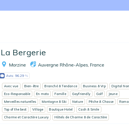
Accueil
La Bergerie
Réserver un séjour
Morzine
Auvergne Rhône-Alpes
France
,
Nos adresses en France
Avis:
96.29
Nos adresses dans le monde
Avec vue
Bien-être
Branché & Tendance
Business & Vrp
Digital N
Nos collections
Eco-Responsable
En moto
Famille
Gayfriendly
Golf
Jeune
Merveilles naturelles
Montagne & Ski
Nature
Pêche & Chasse
Roma
Notre programme de fidélité
Top of the best
Village
Boutique Hotel
Cash & Smile
Charme et Caractère Luxury
Hôtels de Charme & de Caractère
Ecrivez-nous