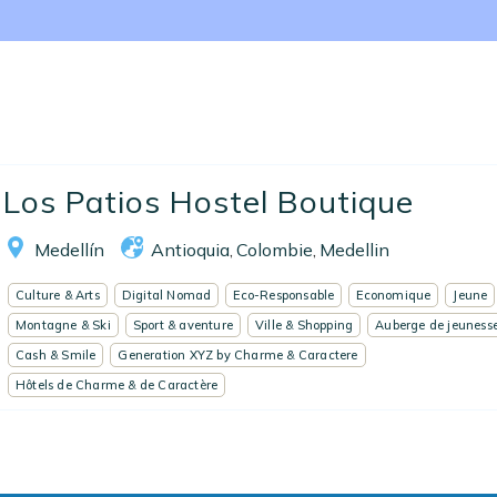
Nos collections
Notre programme de fidélité
Ecrivez-nous
EN
FR
ES
Los Patios Hostel Boutique
Medellín
Antioquia
Colombie
Medellin
,
,
Culture & Arts
Digital Nomad
Eco-Responsable
Economique
Jeune
Montagne & Ski
Sport & aventure
Ville & Shopping
Auberge de jeuness
Cash & Smile
Generation XYZ by Charme & Caractere
Hôtels de Charme & de Caractère