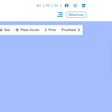
EN
FR
ES
Réserver
Vue
Plein écran
Prev
Prochain