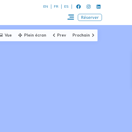
EN
FR
ES
Réserver
Vue
Plein écran
Prev
Prochain