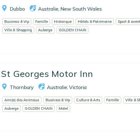
Dubbo
Australie
New South Wales
,
EN
FR
ES
Business & Vrp
Famille
Historique
Hôtels & Patrimoine
Sport & aven
Ville & Shopping
Auberge
GOLDEN CHAIN
St Georges Motor Inn
Thornbury
Australie
Victoria
,
Ami(e) des Animaux
Business & Vrp
Culture & Arts
Famille
Ville & 
Auberge
GOLDEN CHAIN
Motel