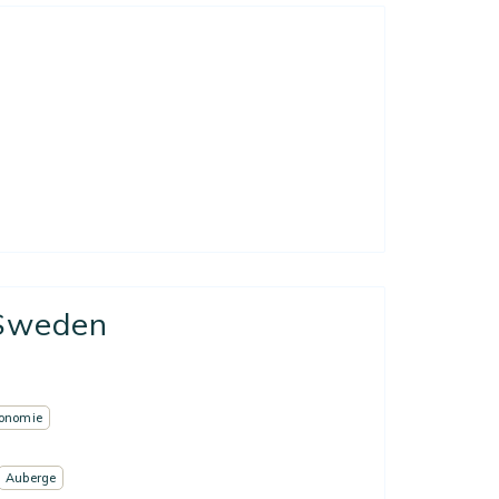
 Sweden
onomie
Auberge