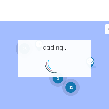
loading...
28
2
11