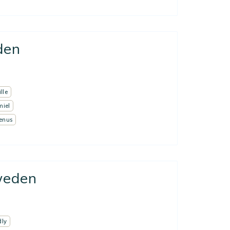
den
lle
miel
venus
Sweden
dly