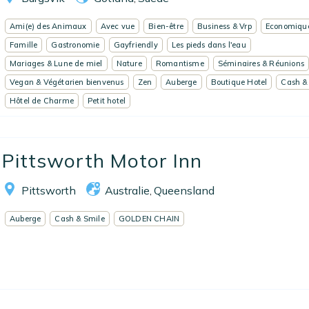
Ami(e) des Animaux
Avec vue
Bien-être
Business & Vrp
Economiqu
Famille
Gastronomie
Gayfriendly
Les pieds dans l'eau
Mariages & Lune de miel
Nature
Romantisme
Séminaires & Réunions
Vegan & Végétarien bienvenus
Zen
Auberge
Boutique Hotel
Cash &
Hôtel de Charme
Petit hotel
Pittsworth Motor Inn
Pittsworth
Australie
Queensland
,
Auberge
Cash & Smile
GOLDEN CHAIN