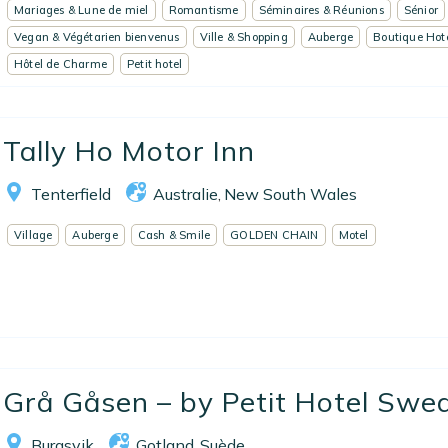
Mariages & Lune de miel
Romantisme
Séminaires & Réunions
Sénior
Vegan & Végétarien bienvenus
Ville & Shopping
Auberge
Boutique Hot
Hôtel de Charme
Petit hotel
Tally Ho Motor Inn
Tenterfield
Australie
New South Wales
,
Village
Auberge
Cash & Smile
GOLDEN CHAIN
Motel
Grå Gåsen – by Petit Hotel Swe
Burgsvik
Gotland
Suède
,