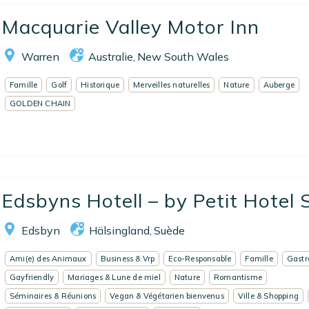
Macquarie Valley Motor Inn
Warren
Australie
New South Wales
,
Famille
Golf
Historique
Merveilles naturelles
Nature
Auberge
GOLDEN CHAIN
Edsbyns Hotell – by Petit Hotel
Edsbyn
Hälsingland
Suède
,
Ami(e) des Animaux
Business & Vrp
Eco-Responsable
Famille
Gastr
Gayfriendly
Mariages & Lune de miel
Nature
Romantisme
Séminaires & Réunions
Vegan & Végétarien bienvenus
Ville & Shopping