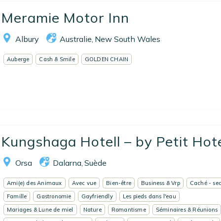
Meramie Motor Inn
Albury
Australie
New South Wales
,
Auberge
Cash & Smile
GOLDEN CHAIN
Kungshaga Hotell – by Petit Hote
Orsa
Dalarna
Suède
,
Ami(e) des Animaux
Avec vue
Bien-être
Business & Vrp
Caché - sec
Famille
Gastronomie
Gayfriendly
Les pieds dans l'eau
Mariages & Lune de miel
Nature
Romantisme
Séminaires & Réunions