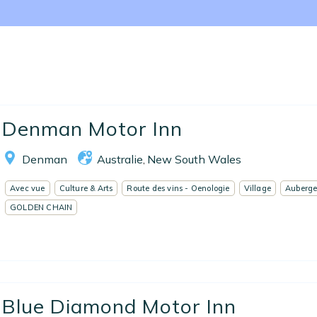
Accueil
Denman Motor Inn
Réserver un séjour
Denman
Australie
New South Wales
,
Nos adresses en France
Avec vue
Culture & Arts
Route des vins - Oenologie
Village
Auberg
Nos adresses dans le monde
GOLDEN CHAIN
Nos collections
Notre programme de fidélité
Ecrivez-nous
Blue Diamond Motor Inn