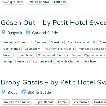
Boutique Hotel
Hôtel de Charme
Petit hotel
Gåsen Out – by Petit Hotel Swe
Burgsvik
Gotland
Suède
,
Ami(e) des Animaux
Avec vue
Bien-être
Caché - secret & Isolé
Fami
Gastronomie
Gayfriendly
Ile & Territoire insulaire
Mariages & Lune de 
Nature
Romantisme
Séminaires & Réunions
Vegan & Végétarien bien
Village
Auberge
Boutique Hotel
Hôtel de Charme
Petit hotel
Broby Gästis – by Petit Hotel 
Broby
Skåne
Suède
,
Ami(e) des Animaux
Digital Nomad
Famille
Gastronomie
Gayfrien