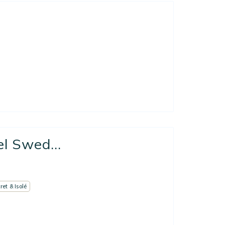
l Swed...
ret & Isolé