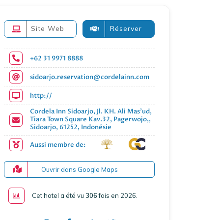
Site Web
Réserver
+62 31 9971 8888
sidoarjo.reservation@cordelainn.com
http://
Cordela Inn Sidoarjo, Jl. KH. Ali Mas'ud,
Tiara Town Square Kav.32, Pagerwojo,,
Sidoarjo, 61252, Indonésie
Aussi membre de:
Ouvrir dans Google Maps
Cet hotel a été vu
306
fois en 2026
.