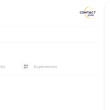
Accueil
Réserver un séjour
Nos adresses en France
Nos adresses dans le monde
Nos collections
nts
Expériences
Notre programme de fidélité
Ecrivez-nous
EN
FR
ES