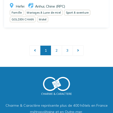
Hefei
Anhui
Chine (RPC)
,
Famille
Mariages & Lune de miel
Sport & aventure
GOLDEN CHAIN
Motel
1
2
3
Charme & Caractère représente plus de 400 hôtels en France
métropolitaine et en Outre-mer.