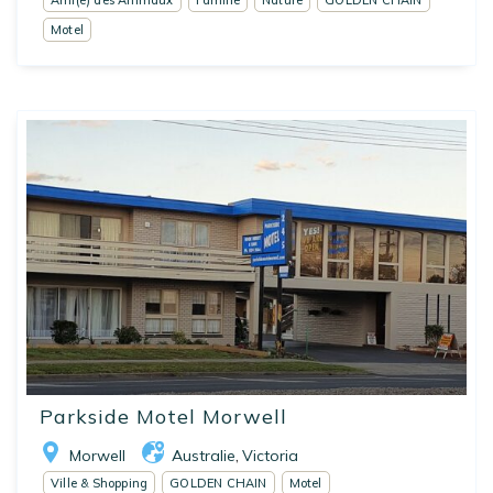
Ami(e) des Animaux
Famille
Nature
GOLDEN CHAIN
Motel
Parkside Motel Morwell
Morwell
Australie
Victoria
,
Ville & Shopping
GOLDEN CHAIN
Motel