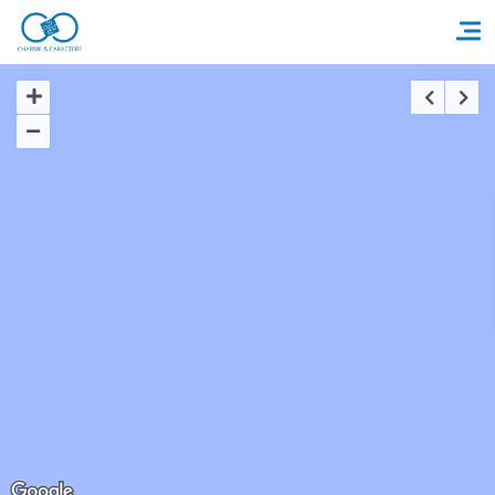
Accueil
Réserver un séjour
Nos adresses en France
Nos adresses dans le monde
Nos collections
Notre programme de fidélité
Ecrivez-nous