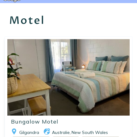
EN
FR
ES
Motel
18
162
Bungalow Motel
Gilgandra
Australie
New South Wales
,