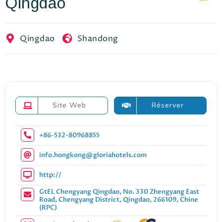
Qingdao
EN
FR
ES
Qingdao
Shandong
Site Web
Réserver
+86-532-80968855
info.hongkong@gloriahotels.com
http://
GtEL Chengyang Qingdao, No. 330 Zhengyang East
Road, Chengyang District, Qingdao, 266109, Chine
(RPC)