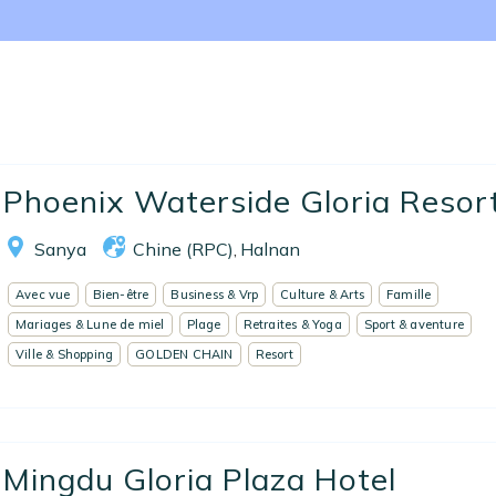
Accueil
Phoenix Waterside Gloria Resor
Réserver un séjour
20
Sanya
Chine (RPC)
Halnan
,
Nos adresses en France
Avec vue
Bien-être
Business & Vrp
Culture & Arts
Famille
Nos adresses dans le monde
Mariages & Lune de miel
Plage
Retraites & Yoga
Sport & aventure
Ville & Shopping
GOLDEN CHAIN
Resort
Nos collections
Notre programme de fidélité
Ecrivez-nous
Mingdu Gloria Plaza Hotel