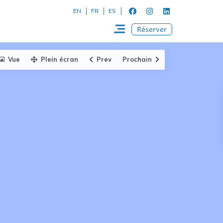
EN
FR
ES
Réserver
Vue
Plein écran
Prev
Prochain