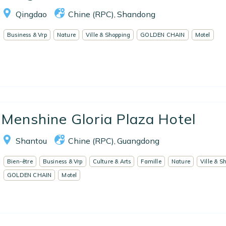
Qingdao
Chine (RPC)
Shandong
,
EN
FR
ES
Business & Vrp
Nature
Ville & Shopping
GOLDEN CHAIN
Motel
Menshine Gloria Plaza Hotel
Shantou
Chine (RPC)
Guangdong
,
Bien-être
Business & Vrp
Culture & Arts
Famille
Nature
Ville & S
GOLDEN CHAIN
Motel