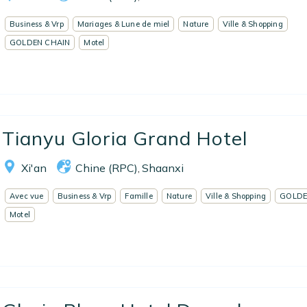
Business & Vrp
Mariages & Lune de miel
Nature
Ville & Shopping
GOLDEN CHAIN
Motel
Tianyu Gloria Grand Hotel
Xi'an
Chine (RPC)
Shaanxi
,
Avec vue
Business & Vrp
Famille
Nature
Ville & Shopping
GOLDE
Motel