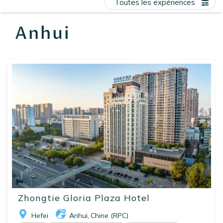
Toutes les expériences
EN
FR
ES
Anhui
Zhongtie Gloria Plaza Hotel
Hefei
Anhui
Chine (RPC)
,