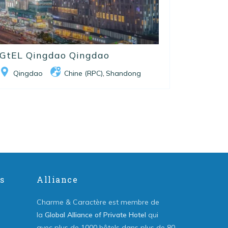
GtEL Qingdao Qingdao
Qingdao
Chine (RPC)
Shandong
,
s
Alliance
Charme & Caractère est membre de
la
Global Alliance of Private Hotel
qui
avec plus de 1000 hôtels dans plus de 80