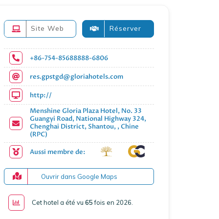
Site Web
Réserver
+86-754-85688888-6806
res.gpstgd@gloriahotels.com
http://
Menshine Gloria Plaza Hotel, No. 33
Guangyi Road, National Highway 324,
Chenghai District, Shantou, , Chine
(RPC)
Aussi membre de:
Ouvrir dans Google Maps
Cet hotel a été vu
65
fois en 2026
.