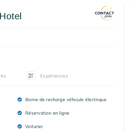
Accueil
Hotel
Réserver un séjour
Nos adresses en France
Nos adresses dans le monde
Nos collections
nts
Expériences
Notre programme de fidélité
Ecrivez-nous
Borne de recharge véhicule électrique
EN
FR
ES
Réservation en ligne
Voiturier