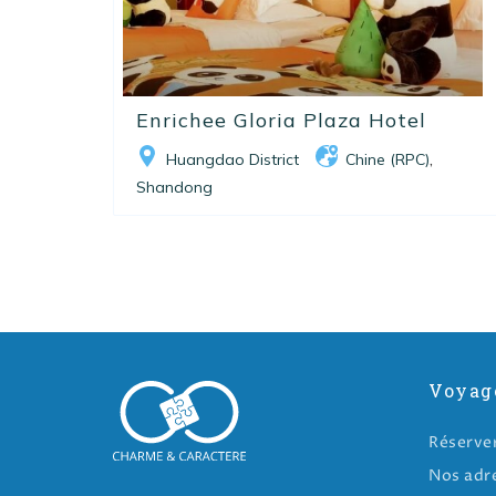
Enrichee Gloria Plaza Hotel
Huangdao District
Chine (RPC)
,
Shandong
Voyag
Réserve
Nos adr