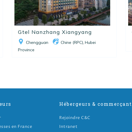
Gtel Nanzhang Xiangyang
Chengguan
Chine (RPC)
Hubei
,
Province
eurs
Hébergeurs & commerçant
r
Rejoindre C&C
esses en France
Intranet