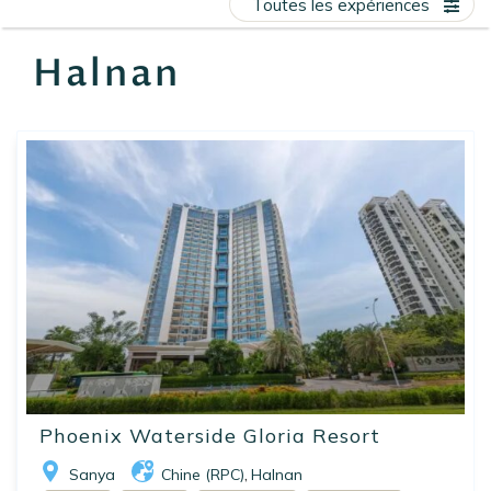
Toutes les expériences
EN
FR
ES
Halnan
Phoenix Waterside Gloria Resort
Sanya
Chine (RPC)
Halnan
,