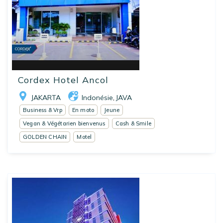
Cordex Hotel Ancol
JAKARTA
Indonésie
JAVA
,
Business & Vrp
En moto
Jeune
Vegan & Végétarien bienvenus
Cash & Smile
GOLDEN CHAIN
Motel