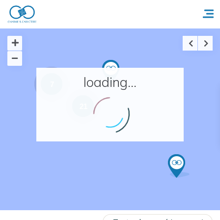
Accueil
loading...
7
Réserver un séjour
21
Nos adresses en France
Nos adresses dans le monde
Nos collections
Notre programme de fidélité
Ecrivez-nous