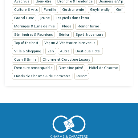
Avec vue
Bien-être
Branché & Tendance
Business & Vrp
Culture & Arts
Famille
Gastronomie
Gayfriendly
Golf
Grand Luxe
Jeune
Les pieds dans l'eau
Mariages & Lune de miel
Plage
Romantisme
Séminaires & Réunions
Sénior
Sport & aventure
Top of the best
Vegan & Végétarien bienvenus
Ville & Shopping
Zen
Autre
Boutique Hotel
Cash & Smile
Charme et Caractère Luxury
Demeure remarquable
Domaine privé
Hôtel de Charme
Hôtels de Charme & de Caractère
Resort