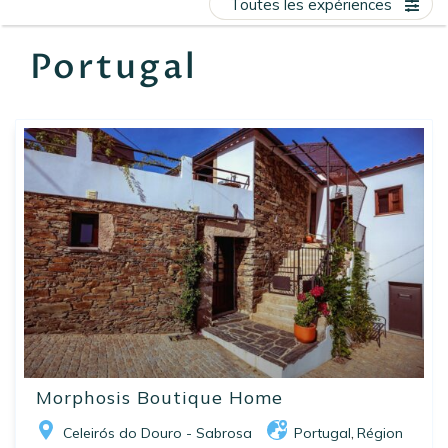
Toutes les expériences
EN
FR
ES
Portugal
Morphosis Boutique Home
Celeirós do Douro - Sabrosa
Portugal
Région
,