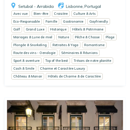
Setubal - Arrabida
Lisbonne
Portugal
,
Avec vue
Bien-être
Croisière
Culture & Arts
Eco-Responsable
Famille
Gastronomie
Gayfriendly
Golf
Grand Luxe
Historique
Hôtels & Patrimoine
Mariages & Lune de miel
Nature
Pêche & Chasse
Plage
Plongée & Snorkeling
Retraites & Yoga
Romantisme
Route des vins - Oenologie
Séminaires & Réunions
Sport & aventure
Top of the best
Trésors de notre planète
Cash & Smile
Charme et Caractère Luxury
Château & Manoir
Hôtels de Charme & de Caractère