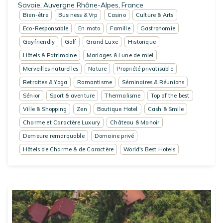
Savoie
Auvergne Rhône-Alpes
France
,
,
Bien-être
Business & Vrp
Casino
Culture & Arts
Eco-Responsable
En moto
Famille
Gastronomie
Gayfriendly
Golf
Grand Luxe
Historique
Hôtels & Patrimoine
Mariages & Lune de miel
Merveilles naturelles
Nature
Propriété privatisable
Retraites & Yoga
Romantisme
Séminaires & Réunions
Sénior
Sport & aventure
Thermalisme
Top of the best
Ville & Shopping
Zen
Boutique Hotel
Cash & Smile
Charme et Caractère Luxury
Château & Manoir
Demeure remarquable
Domaine privé
Hôtels de Charme & de Caractère
World's Best Hotels