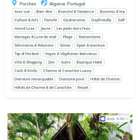
Porches
Algarve
Portugal
,
Avec vue
Bien-être
Branché & Tendance
Business & Vrp
Culture & Arts
Famille
Gastronomie
Gayfriendly
Golf
Grand Luxe
Jeune
Les pieds dans l'eau
Mariages & Lune de miel
Plage
Romantisme
Séminaires & Réunions
Sénior
Sport & aventure
Top of the best
Vegan & Végétarien bienvenus
Ville & Shopping
Zen
Autre
Boutique Hotel
Cash & Smile
Charme et Caractère Luxury
Demeure remarquable
Domaine privé
Hôtel de Charme
Hôtels de Charme & de Caractère
Resort
Avis:
0.00