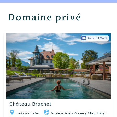
EN
FR
ES
Domaine privé
Avis:
91.94
Château Brachet
Grésy-sur-Aix
Aix-les-Bains Annecy Chambéry