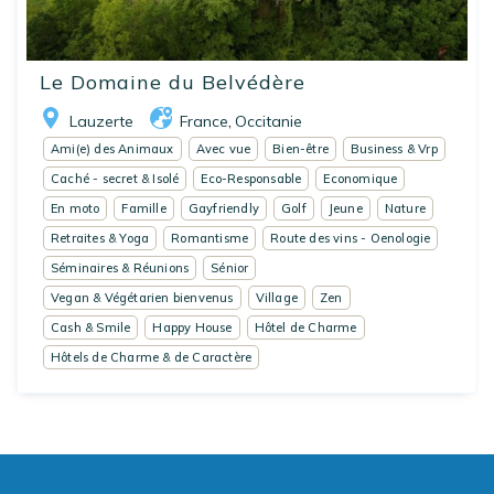
Le Domaine du Belvédère
Lauzerte
France
Occitanie
,
Ami(e) des Animaux
Avec vue
Bien-être
Business & Vrp
Caché - secret & Isolé
Eco-Responsable
Economique
En moto
Famille
Gayfriendly
Golf
Jeune
Nature
Retraites & Yoga
Romantisme
Route des vins - Oenologie
Séminaires & Réunions
Sénior
Vegan & Végétarien bienvenus
Village
Zen
Cash & Smile
Happy House
Hôtel de Charme
Hôtels de Charme & de Caractère