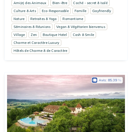
Ami(e) des Animaux
Bien-être
Caché - secret & Isolé
Culture & Arts
Eco-Responsable
Famille
Gayfriendly
Nature
Retraites & Yoga
Romantisme
Séminaires & Réunions
Vegan & Végétarien bienvenus
Village
Zen
Boutique Hotel
Cash & Smile
Charme et Caractère Luxury
Hôtels de Charme & de Caractère
Avis:
85.39