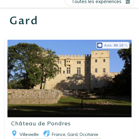
Toutes les expériences
EN
FR
ES
Gard
Avis:
86.19
Château de Pondres
Villevieille
France
Gard
Occitanie
,
,