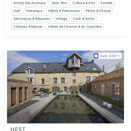
Ami(e) des Animaux
Bien-être
Culture & Arts
Famille
Golf
Historique
Hôtels & Patrimoine
Pêche & Chasse
Séminaires & Réunions
Village
Cash & Smile
Château & Manoir
Hôtels de Charme & de Caractère
Avis:
0.00
NE5T