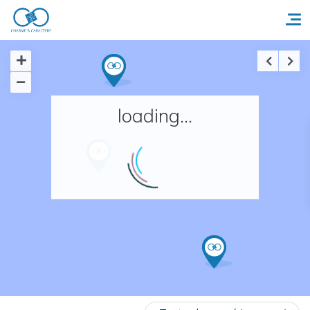
Accueil
loading...
Réserver un séjour
Nos adresses en France
Nos adresses dans le monde
Nos collections
Notre programme de fidélité
Ecrivez-nous