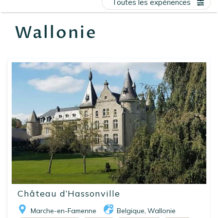
Toutes les expériences
EN
FR
ES
Wallonie
Château d’Hassonville
Marche-en-Famenne
Belgique
Wallonie
,