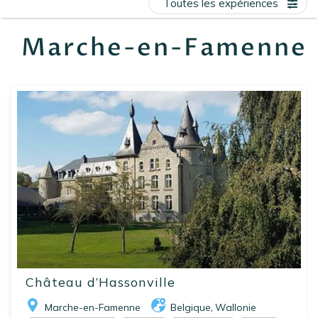
Toutes les expériences
EN
FR
ES
Marche-en-Famenne
Château d’Hassonville
Marche-en-Famenne
Belgique
Wallonie
,