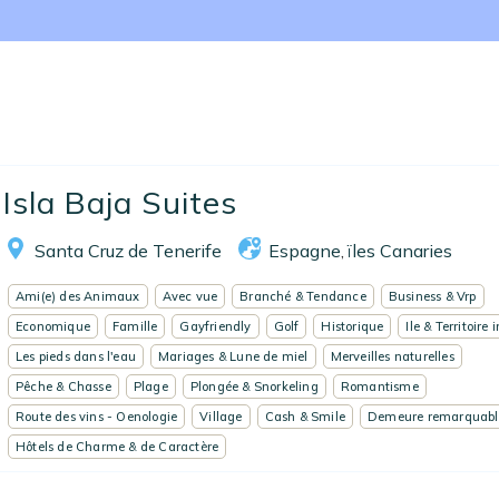
Nos collections
Notre programme de fidélité
Ecrivez-nous
EN
FR
ES
Isla Baja Suites
Santa Cruz de Tenerife
Espagne
ïles Canaries
,
Ami(e) des Animaux
Avec vue
Branché & Tendance
Business & Vrp
Economique
Famille
Gayfriendly
Golf
Historique
Ile & Territoire 
Les pieds dans l'eau
Mariages & Lune de miel
Merveilles naturelles
Pêche & Chasse
Plage
Plongée & Snorkeling
Romantisme
Route des vins - Oenologie
Village
Cash & Smile
Demeure remarquabl
Hôtels de Charme & de Caractère