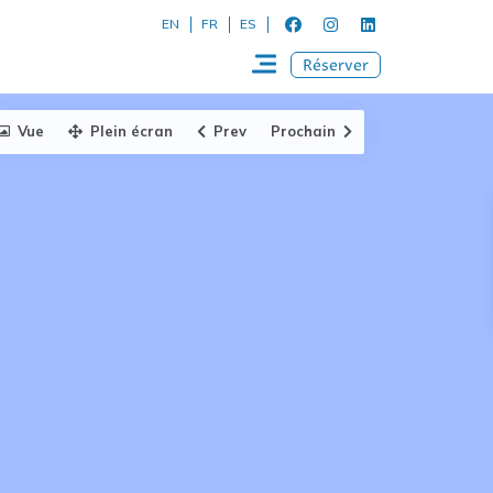
EN
FR
ES
Réserver
Vue
Plein écran
Prev
Prochain