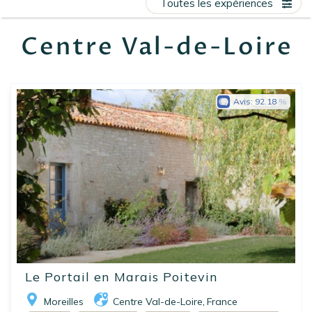
Toutes les expériences
EN
FR
ES
Centre Val-de-Loire
Avis:
92.18
Le Portail en Marais Poitevin
Moreilles
Centre Val-de-Loire
France
,