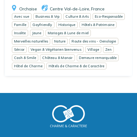
Orchaise
Centre Val-de-Loire
France
,
Avec vue
Business & Vrp
Culture & Arts
Eco-Responsable
Famille
Gayfriendly
Historique
Hôtels & Patrimoine
Insolite
Jeune
Mariages & Lune de miel
Merveilles naturelles
Nature
Route des vins - Oenologie
Sénior
Vegan & Végétarien bienvenus
Village
Zen
Cash & Smile
Château & Manoir
Demeure remarquable
Hôtel de Charme
Hôtels de Charme & de Caractère