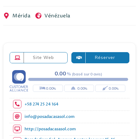
EN
FR
ES
Mérida
Vénézuela
Site Web
Réserver
0.00
(
basé sur
0
avis
)
0.00
0.00
0.00
+58 274 25 24 164
info@posadacasasol.com
http://posadacasasol.com