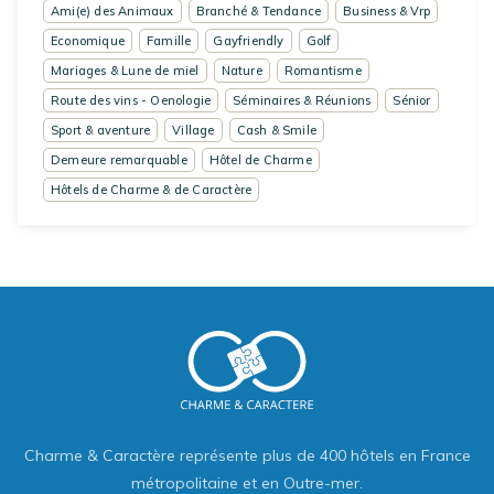
Ami(e) des Animaux
Branché & Tendance
Business & Vrp
Economique
Famille
Gayfriendly
Golf
Mariages & Lune de miel
Nature
Romantisme
Route des vins - Oenologie
Séminaires & Réunions
Sénior
Sport & aventure
Village
Cash & Smile
Demeure remarquable
Hôtel de Charme
Hôtels de Charme & de Caractère
Charme & Caractère représente plus de 400 hôtels en France
métropolitaine et en Outre-mer.