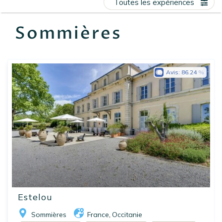
Toutes les expériences
EN
FR
ES
Sommières
Avis:
86.24
Estelou
Sommières
France
Occitanie
,