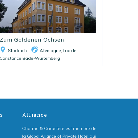
Zum Goldenen Ochsen
Stockach
Allemagne
Lac de
,
Constance Bade-Wurtemberg
s
Alliance
Charme & Caractère est membre de
la
Global Alliance of Private Hotel
qui