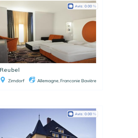
Avis:
0.00
Reubel
Zirndorf
Allemagne
Franconie Bavière
,
Avis:
0.00