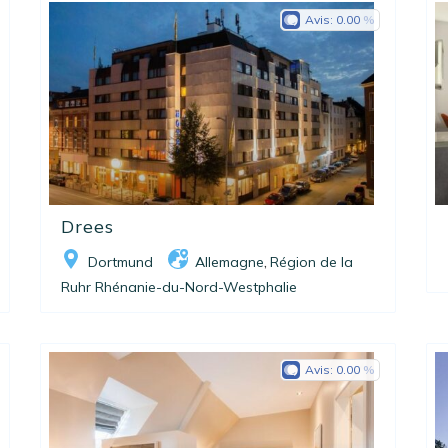
Avis:
0.00
Drees
Dortmund
Allemagne
Région de la
,
Ruhr Rhénanie-du-Nord-Westphalie
Avis:
0.00