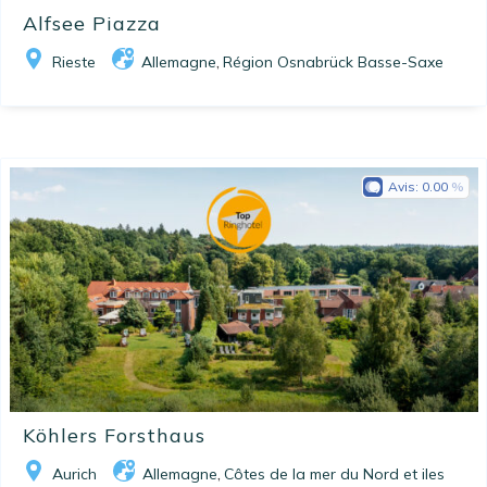
Alfsee Piazza
Rieste
Allemagne
Région Osnabrück Basse-Saxe
,
Avis:
0.00
Köhlers Forsthaus
Aurich
Allemagne
Côtes de la mer du Nord et iles
,