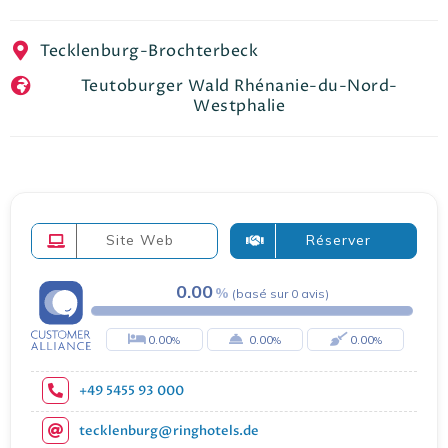
EN
FR
ES
Tecklenburg-Brochterbeck
Teutoburger Wald Rhénanie-du-Nord-
Westphalie
Site Web
Réserver
0.00
(
basé sur
0
avis
)
0.00
0.00
0.00
+49 5455 93 000
tecklenburg@ringhotels.de