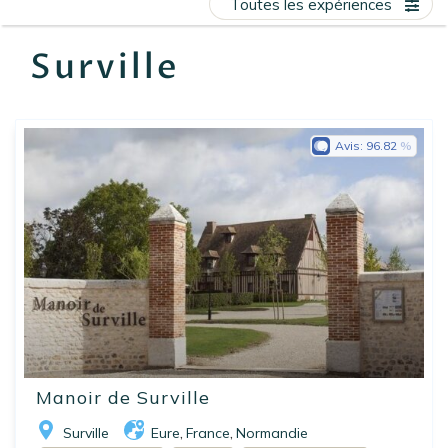
Toutes les expériences
EN
FR
ES
Surville
Avis:
96.82
Manoir de Surville
Surville
Eure
France
Normandie
,
,