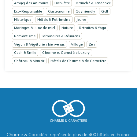
Ami(e) des Animaux
Bien-être
Branché & Tendance
Eco-Responsable
Gastronomie
Gayfriendly
Golf
Historique
Hôtels & Patrimoine
Jeune
Mariages & Lune de miel
Nature
Retraites & Yoga
Romantisme
Séminaires & Réunions
Vegan & Végétarien bienvenus
Village
Zen
Cash & Smile
Charme et Caractère Luxury
Château & Manoir
Hôtels de Charme & de Caractère
Charme & Caractère représente plus de 400 hôtels en France