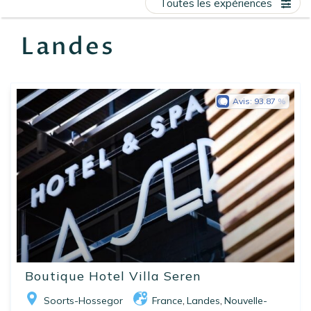
Toutes les expériences
EN
FR
ES
Landes
Avis:
93.87
Boutique Hotel Villa Seren
Soorts-Hossegor
France
Landes
Nouvelle-
,
,