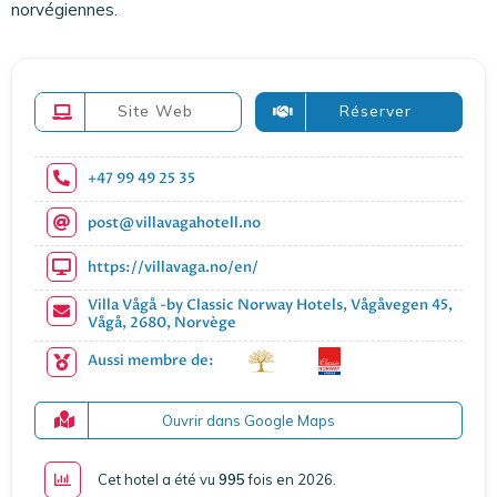
norvégiennes.
Site Web
Réserver
+47 99 49 25 35
post@villavagahotell.no
https://villavaga.no/en/
Villa Vågå -by Classic Norway Hotels, Vågåvegen 45,
Vågå, 2680, Norvège
Aussi membre de:
Ouvrir dans Google Maps
Cet hotel a été vu
995
fois en 2026
.