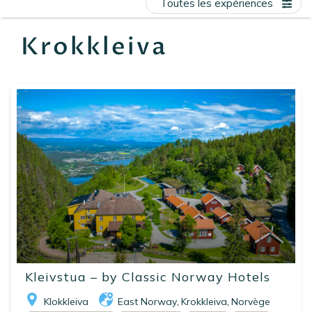
Toutes les expériences
EN
FR
ES
Krokkleiva
Kleivstua – by Classic Norway Hotels
Klokkleiva
East Norway
Krokkleiva
Norvège
,
,