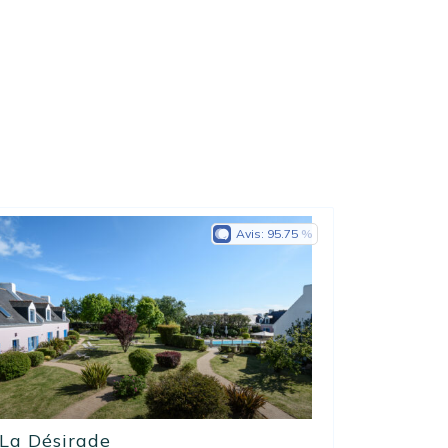
Avis:
95.75
La Désirade