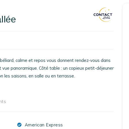
Accueil
llée
Réserver un séjour
Nos adresses en France
Nos adresses dans le monde
béliard, calme et repos vous donnent rendez-vous dans
 vue panoramique. Côté table : un copieux petit-déjeuner
Nos collections
on les saisons, en salle ou en terrasse.
Notre programme de fidélité
Ecrivez-nous
nts
EN
FR
ES
American Express